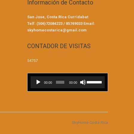
Información de Contacto
San Jose, Costa Rica
Curridabat
Telf: (506)72084223 / 85749033
Email:
skyhomecostarica@gmail.com
CONTADOR DE VISITAS
54757
Reproductor
Utiliza
00:00
00:00
de
las
audio
teclas
de
flecha
arriba/abajo
para
SkyHome Costa Rica
aumentar
o