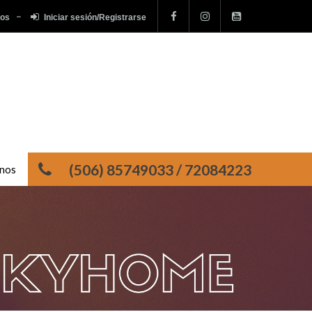
tos
Iniciar sesión/Registrarse
(506) 85749033 / 72084223
nos