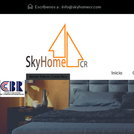
Escríbenos a :
info@skyhomecr.com
Inicio
Bienes Raices Costa Rica