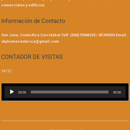
comerciales y edificios.
Información de Contacto
San Jose, Costa Rica
Curridabat
Telf: (506)72084223 / 85749033
Email:
skyhomecostarica@gmail.com
CONTADOR DE VISITAS
54712
Reproductor
00:00
00:00
de
audio