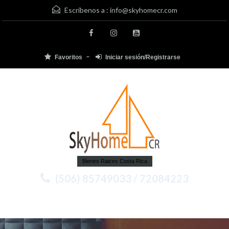
Escríbenos a :
info@skyhomecr.com
Favoritos
Iniciar sesión/Registrarse
Bienes Raices Costa Rica
(506) 85749033 / 72084223
Menu