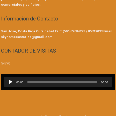
comerciales y edificios.
Información de Contacto
San Jose, Costa Rica
Curridabat
Telf: (506)72084223 / 85749033
Email:
skyhomecostarica@gmail.com
CONTADOR DE VISITAS
54770
Reproductor
00:00
00:00
de
audio