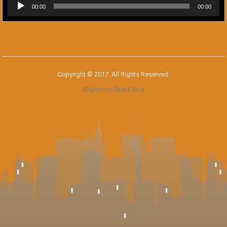
Reproductor
00:00
00:00
de
audio
Copyright © 2017. All Rights Reserved.
SkyHome Costa Rica