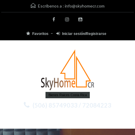
Escríbenos a :
info@skyhomecr.com
Favoritos
Iniciar sesión/Registrarse
Bienes Raices Costa Rica
(506) 85749033 / 72084223
Menu