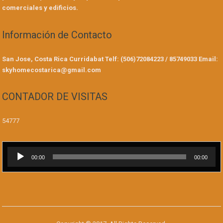
comerciales y edificios.
Información de Contacto
San Jose, Costa Rica
Curridabat
Telf: (506)72084223 / 85749033
Email:
skyhomecostarica@gmail.com
CONTADOR DE VISITAS
54777
Reproductor
00:00
00:00
de
audio