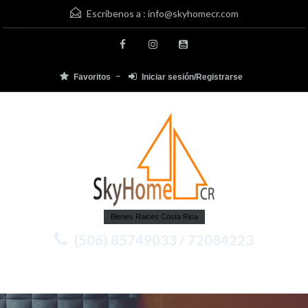
Escríbenos a :
info@skyhomecr.com
Favoritos
Iniciar sesión/Registrarse
Bienes Raices Costa Rica
(506) 85749033 / 72084223
Menu